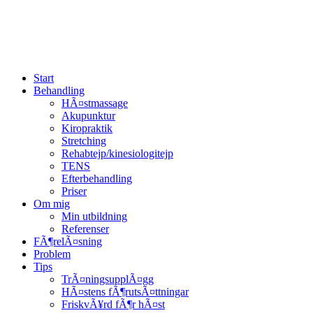
Start
Behandling
HÃ¤stmassage
Akupunktur
Kiropraktik
Stretching
Rehabtejp/kinesiologitejp
TENS
Efterbehandling
Priser
Om mig
Min utbildning
Referenser
FÃ¶relÃ¤sning
Problem
Tips
TrÃ¤ningsupplÃ¤gg
HÃ¤stens fÃ¶rutsÃ¤ttningar
FriskvÃ¥rd fÃ¶r hÃ¤st