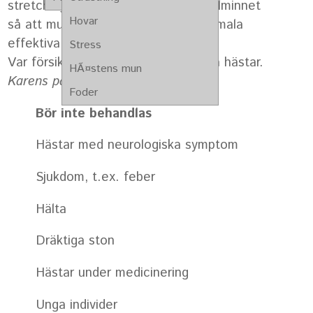
stretching kan man skola om muskelminnet
Hovar
så att muskeln kommer ihåg sin normala
effektiva längd.
Stress
Var försiktig med att stretcha gamla hästar.
HÃ¤stens mun
Karens på tävlingsdag.
Foder
Bör inte behandlas
Hästar med neurologiska symptom
Sjukdom, t.ex. feber
Hälta
Dräktiga ston
Hästar under medicinering
Unga individer